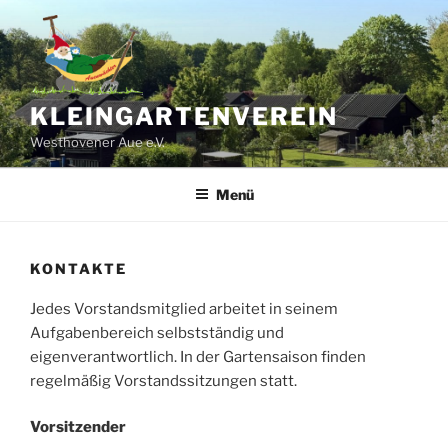
Zum
Inhalt
springen
KLEINGARTENVEREIN
Westhovener Aue e.V.
Menü
KONTAKTE
Jedes Vorstandsmitglied arbeitet in seinem
Aufgabenbereich selbstständig und
eigenverantwortlich. In der Gartensaison finden
regelmäßig Vorstandssitzungen statt.
Vorsitzender