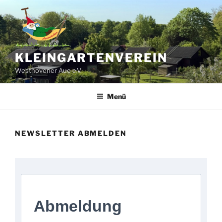
Zum
Inhalt
springen
KLEINGARTENVEREIN
Westhovener Aue e.V.
Menü
NEWSLETTER ABMELDEN
Abmeldung