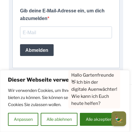
Gib deine E-Mail-Adresse ein, um dich
abzumelden
Abmelden
Dieser Webseite verwendet Cookies
Wir verwenden Cookies, um Ihnen ein optimales Erlebnis
Datenschutzerklärung
Mit Stolz präsentiert von
bieten zu können. Sie können selbst entscheiden, welche
WordPress
Cookies Sie zulassen wollen.
Anpassen
Alle ablehnen
Alle akzeptieren