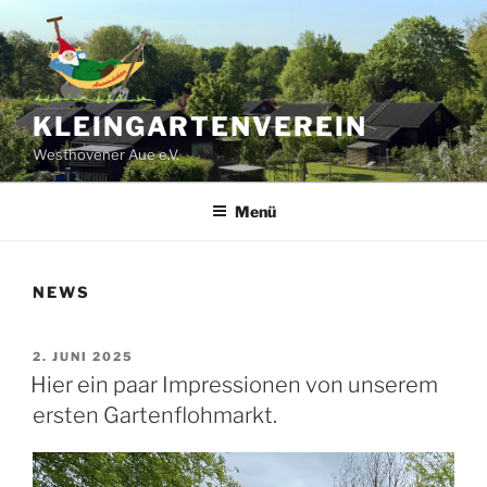
Zum
Inhalt
springen
KLEINGARTENVEREIN
Westhovener Aue e.V.
Menü
NEWS
VERÖFFENTLICHT
2. JUNI 2025
AM
Hier ein paar Impressionen von unserem
ersten Gartenflohmarkt.