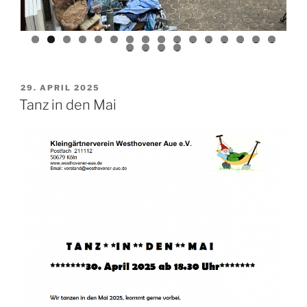
0
1
2
3
4
5
6
7
8
9
0
VERÖFFENTLICHT
29. APRIL 2025
AM
Tanz in den Mai