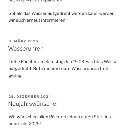
nächste Woche reparieren.
Sobald das Wasser aufgedreht werden kann, werden
wir euch erneut informieren.
VERÖFFENTLICHT
9. MÄRZ 2025
AM
Wasseruhren
Liebe Pächter, am Samstag den 15.03. wird das Wasser
aufgedreht. Bitte moniert eure Wasseruhren früh
genug.
VERÖFFENTLICHT
28. DEZEMBER 2024
AM
Neujahrswünsche!
Wir wünschen allen Pächtern einen guten Start ins
neue Jahr 2025!