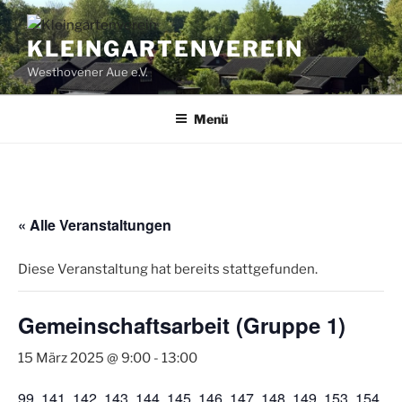
Zum
Inhalt
KLEINGARTENVEREIN
springen
Westhovener Aue e.V.
Menü
« Alle Veranstaltungen
Diese Veranstaltung hat bereits stattgefunden.
Gemeinschaftsarbeit (Gruppe 1)
15 März 2025 @ 9:00
-
13:00
99, 141, 142, 143, 144, 145, 146, 147, 148, 149, 153, 154,