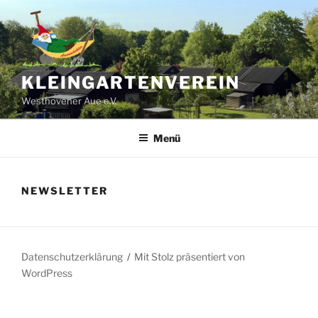
Zum
Inhalt
springen
KLEINGARTENVEREIN
Westhovener Aue e.V.
Menü
NEWSLETTER
Datenschutzerklärung
Mit Stolz präsentiert von
WordPress